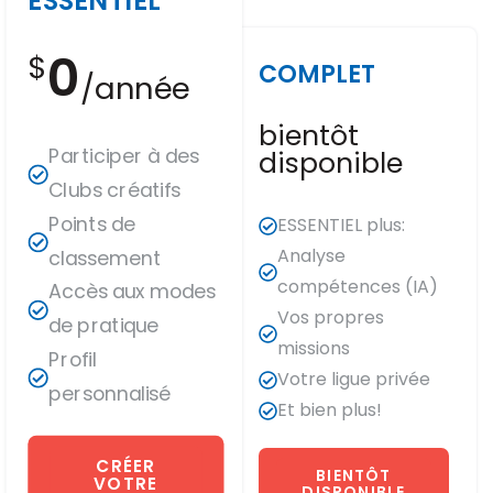
ESSENTIEL
0
$
COMPLET
/année
bientôt
Participer à des
disponible
Clubs créatifs
Points de
ESSENTIEL plus:
Analyse
classement
compétences (IA)
Accès aux modes
Vos propres
de pratique
missions
Profil
Votre ligue privée
personnalisé
Et bien plus!
CRÉER
BIENTÔT
VOTRE
DISPONIBLE