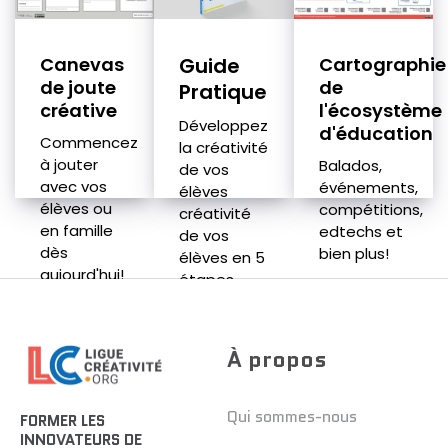
Canevas
Guide
Cartographie
de joute
de
Pratique
créative
l'écosystème
Développez
d'éducation
Commencez
la créativité
à jouter
Balados,
de vos
avec vos
événements,
élèves
élèves ou
compétitions,
créativité
en famille
edtechs et
de vos
dès
bien plus!
élèves en 5
aujourd'hui!
étapes.
À propos
Qui sommes-nous
FORMER LES
INNOVATEURS DE