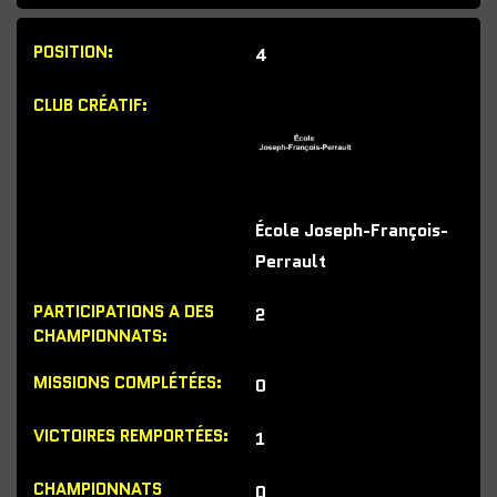
4
École Joseph-François-
Perrault
2
0
1
0