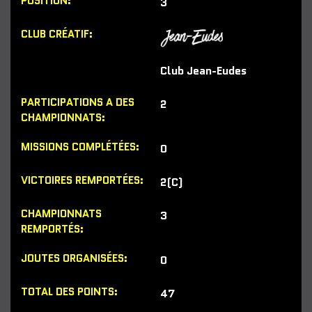
3
Club Jean-Eudes
2
0
2(C)
3
0
47