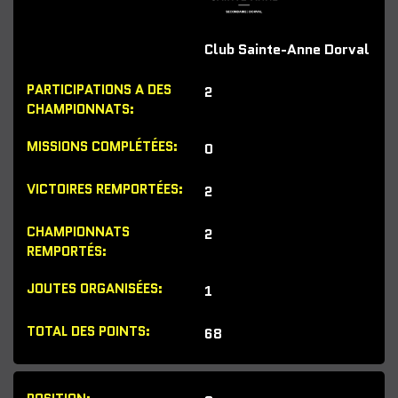
Club Sainte-Anne Dorval
2
0
2
2
1
68