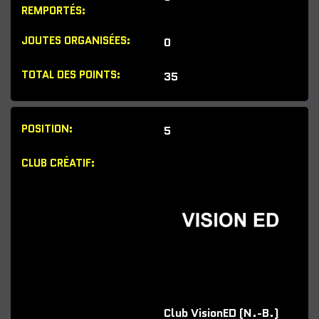
0
35
5
Club VisionED (N.-B.)